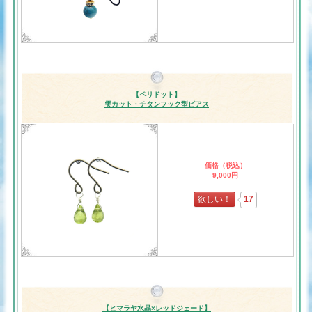
【ペリドット】
雫カット・チタンフック型ピアス
価格（税込）
9,000円
欲しい！
17
【ヒマラヤ水晶×レッドジェード】