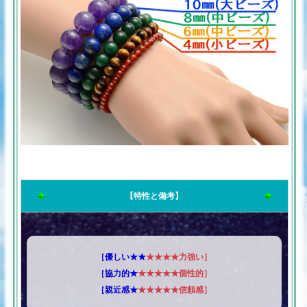
【特性と備考】
［優しい★★
★★★★力強い］
［協力的★
★★★★★個性的］
［親近感★
★★★★★信頼感］