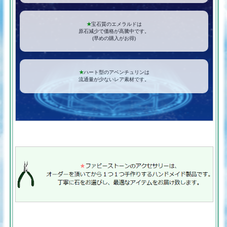
★
宝石質のエメラルドは
原石減少で価格が高騰中です。
(早めの購入がお得)
★
ハート型のアベンチュリンは
流通量が少ないレア素材です。