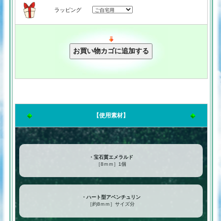
ラッピング
【使用素材】
・宝石質エメラルド
［8ｍｍ］1個
・ハート型アベンチュリン
［約8ｍｍ］サイズ分