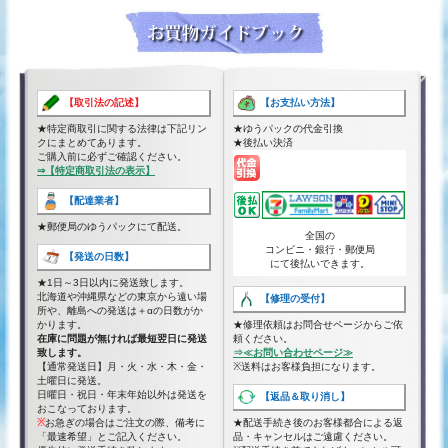
【取引法の記述】
【お支払い方法】
★特定商取引に関する法律は下記リン
★ゆうパックの代金引換
クにまとめてあります。
★後払い決済
ご購入前に必ずご確認ください。
⇒【特定商取引法の表示】
【配達業者】
★郵便局のゆうパックにて配送。
全国の
コンビニ・銀行・郵便局
【発送の日数】
にて後払いできます。
★1日～3日以内に発送致します。
北海道や沖縄県などの東京から遠い場
【修理の受付】
所や、離島への発送は＋αの日数がか
かります。
★修理依頼はお問合せページからご依
在庫に問題が無ければ最短翌日に発送
頼ください。
致します。
⇒≪お問い合わせページ≫
【通常発送日】月・火・水・木・金・
※送料はお客様負担になります。
土曜日に発送。
日曜日・祝日・年末年始以外は発送を
【返品＆取り消し】
おこなっております。
※
お急ぎの場合はご注文の際、備考に
★配送手続き後のお客様都合による返
「最速希望」とご記入ください。
品・キャンセルはご遠慮ください。