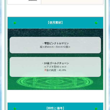
【使用素材】
・雫型ピンクトルマリン
縦≪約4ｍｍ～6ｍｍ×1個≫
・10金ゴールドチェーン
≪アズキ型40ｃｍ≫
※
金の純度・41.6%
【特性と備考】