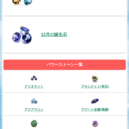
12月の誕生石
パワーストーン一覧
アイオライト
アキシナイト(斧石)
アクアマリン
アゲート全種(瑪瑙)