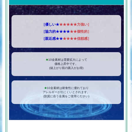
［優しい★
★★★★★力強い］
［協力的★★★★
★★個性的］
［親近感★★
★★★★信頼感］
★
10金素材は需要拡大によって
価格上昇中です。
(値上がり前の購入がお得)
★
10金素材は耐食性に優れており
アレルギーが出にくいとされます。
(肌質に合う金属をご使用ください)