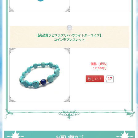
【高品質ラピスラズリ×ハウライトターコイズ】
コイン型ブレスレット
価格（税込）
17,000円
欲しい！
17
お買い物カゴ