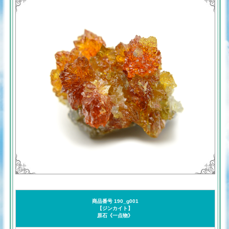
商品番号 190_g001
【ジンカイト】
原石《一点物》