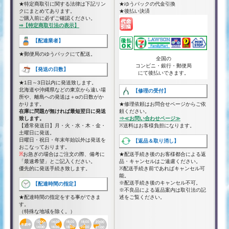
★特定商取引に関する法律は下記リン
★ゆうパックの代金引換
クにまとめてあります。
★後払い決済
ご購入前に必ずご確認ください。
⇒【特定商取引法の表示】
【配達業者】
★郵便局のゆうパックにて配送。
全国の
コンビニ・銀行・郵便局
【発送の日数】
にて後払いできます。
★1日～3日以内に発送致します。
北海道や沖縄県などの東京から遠い場
【修理の受付】
所や、離島への発送は＋αの日数がか
かります。
★修理依頼はお問合せページからご依
在庫に問題が無ければ最短翌日に発送
頼ください。
致します。
⇒≪お問い合わせページ≫
【通常発送日】月・火・水・木・金・
※送料はお客様負担になります。
土曜日に発送。
日曜日・祝日・年末年始以外は発送を
【返品＆取り消し】
おこなっております。
※
お急ぎの場合はご注文の際、備考に
★配送手続き後のお客様都合による返
「最速希望」とご記入ください。
品・キャンセルはご遠慮ください。
優先的に発送手続き致します。
※配送手続き前であればキャンセル可
能。
※配送手続き後のキャンセル不可。
【配達時間の指定】
※不良品による返品案内は取引法の記
★配達時間の指定をする事ができま
述をご覧ください。
す。
（特殊な地域を除く。）