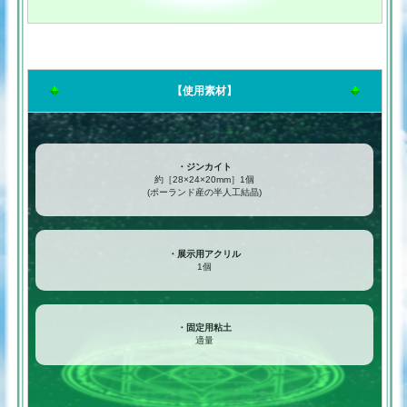
【使用素材】
・ジンカイト
約［28×24×20mm］1個
(ポーランド産の半人工結晶)
・展示用アクリル
1個
・固定用粘土
適量