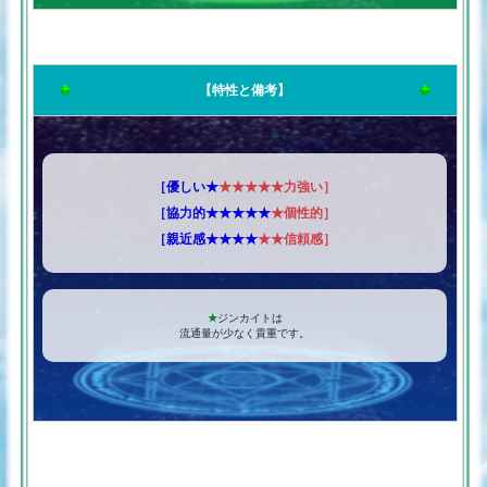
【特性と備考】
［優しい★
★★★★★力強い］
［協力的★★★★★
★個性的］
［親近感★★★★
★★信頼感］
★
ジンカイトは
流通量が少なく貴重です。