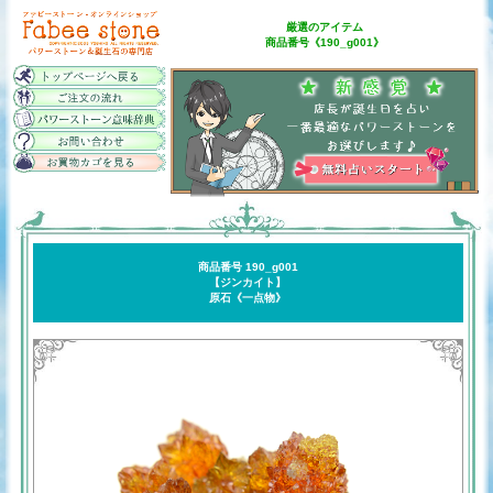
厳選のアイテム
商品番号《190_g001》
商品番号 190_g001
【ジンカイト】
原石《一点物》