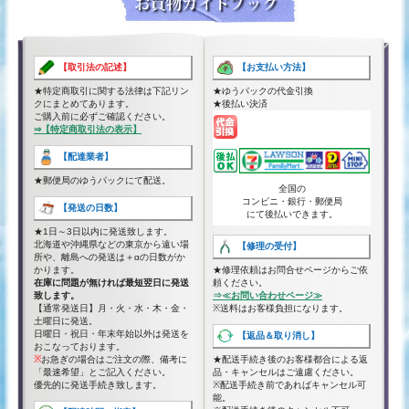
【取引法の記述】
【お支払い方法】
★特定商取引に関する法律は下記リン
★ゆうパックの代金引換
クにまとめてあります。
★後払い決済
ご購入前に必ずご確認ください。
⇒【特定商取引法の表示】
【配達業者】
★郵便局のゆうパックにて配送。
全国の
コンビニ・銀行・郵便局
【発送の日数】
にて後払いできます。
★1日～3日以内に発送致します。
北海道や沖縄県などの東京から遠い場
【修理の受付】
所や、離島への発送は＋αの日数がか
かります。
★修理依頼はお問合せページからご依
在庫に問題が無ければ最短翌日に発送
頼ください。
致します。
⇒≪お問い合わせページ≫
【通常発送日】月・火・水・木・金・
※送料はお客様負担になります。
土曜日に発送。
日曜日・祝日・年末年始以外は発送を
【返品＆取り消し】
おこなっております。
※
お急ぎの場合はご注文の際、備考に
★配送手続き後のお客様都合による返
「最速希望」とご記入ください。
品・キャンセルはご遠慮ください。
優先的に発送手続き致します。
※配送手続き前であればキャンセル可
能。