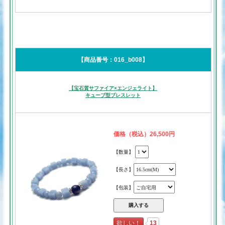
【商品番号：016_b008】
【宝石質サファイア×エンジェライト】
キューブ型ブレスレット
価格（税込）26,500円
【数量】
【長さ】
【包装】
欲しい！
13