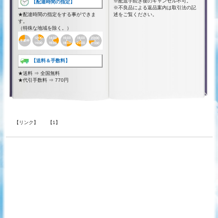
※配送手続き後のキャンセル不可。
【配達時間の指定】
※不良品による返品案内は取引法の記
★配達時間の指定をする事ができま
述をご覧ください。
す。
（特殊な地域を除く。）
【送料＆手数料】
★送料 ⇒ 全国無料
★代引手数料 ⇒ 770円
【リンク】
【1】